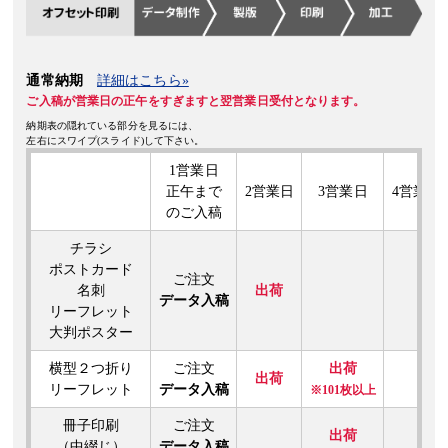
「
ポストカード印刷
」と「
紙しおり印刷
」のPP加工に
「ホログラムPP（
2023年11月8日
通常納期
詳細はこちら»
「
特殊遊び紙（数量限定・有料）
」を追加しました。
ご入稿が営業日の正午をすぎますと翌営業日受付となります。
2023年10月18日
納期表の隠れている部分を見るには、
左右にスワイプ(スライド)して下さい。
「
縦型2つ折りリーフレット印刷
」のサイズに「A5仕上げ」と「B6仕上げ
「クラフト紙タイオウアトラス129.5kg」を追加しました。
1営業日
正午まで
2営業日
3営業日
4営業日
2023年9月27日
のご入稿
「
チラシ・フライヤー印刷
」と「
縦型2つ折りリーフレット印刷
」の用紙
チラシ
「ミランダスノーホワイト」
を追加しました。
ポストカード
ご注文
名刺
出荷
2023年9月21日
データ入稿
リーフレット
「
冊子印刷
」の表紙用紙に
「OKミューズキララ（白）」
と
「ミランダス
大判ポスター
2023年9月6日
横型２つ折り
ご注文
出荷
出荷
カラーモノクロ混在印刷の通常納期での対応部数が更新されました。
リーフレット
データ入稿
※101枚以上
「
カラー・モノクロ混在冊子印刷
」
「
（RGBビビッドカラー）カラー・モノクロ混在冊子
」
冊子印刷
ご注文
出荷
（中綴じ）
データ入稿