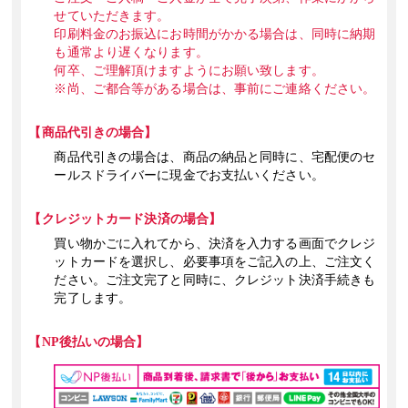
せていただきます。
2019年1月31日
印刷料金のお振込にお時間がかかる場合は、同時に納期
「紙しおり印刷」
をリニューアルしました。
も通常より遅くなります。
何卒、ご理解頂けますようにお願い致します。
2018年10月31日
※尚、ご都合等がある場合は、事前にご連絡ください。
冊子印刷
の表紙用紙に「
エースボール
」を追加しました。
冊子印刷
の用紙に「
クラフト紙
」を追加しました。
【商品代引きの場合】
チラシ・フライヤー
の用紙に「
クラフト紙
」を追加しました。
商品代引きの場合は、商品の納品と同時に、宅配便のセ
ールスドライバーに現金でお支払いください。
2018年8月23日
オンデマンドＰ WEBサイトリニューアルいたしました。
【クレジットカード決済の場合】
2018年5月30日
買い物かごに入れてから、決済を入力する画面でクレジ
「RGBビビッドカラーチラシ・フライヤー印刷」
を追加しました。
ットカードを選択し、必要事項をご記入の上、ご注文く
ださい。ご注文完了と同時に、クレジット決済手続きも
2018年5月28日
完了します。
冊子印刷
の表紙用紙に
「ホログラムペーパー」
を追加しました。
【NP後払いの場合】
2017年10月11日
「紙しおり印刷」
を追加しました。