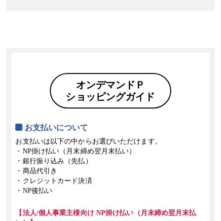
2023年5月9日
在庫切れ・生産休止中のため、「こざと白雪」と「名刺用紙：バガスケント（
す。
2023年1月7日
ご注文・ご入稿の締め切り時間が
「営業日の正午まで」
に変更となりまし
表紙特殊紙「ホログラム(T7)」は生産終了の為、販売終了となりました。
オンデマンドＰ
2022年11月2日
「冊子印刷」の
通常用紙に「モンテシオン81.5kg」
を追加しました。
ショッピングガイド
「冊子印刷」の表紙用紙に
「マーメイド（白）」
と
「エスプリVエンボス
2022年8月9日
お支払いについて
「無線綴じ・横型冊子印刷」の料金を改定しました。
お支払いは以下の中からお選びいただけます。
「PP加工」
に
「ホログラムPP（クリスタル）」
を追加しました。
・NP掛け払い（月末締め翌月末払い）
「RGBビビッドカラー冊子印刷」
に
「カラー・モノクロ混在」
を追加しま
・銀行振り込み（先払）
・商品代引き
2022年6月16日
・クレジットカード決済
「トレーシングペーパー印刷」
を追加しました。
・NP後払い
2022年4月22日
【法人/個人事業主様向け NP掛け払い（月末締め翌月末払
「バナナペーパー名刺印刷」
を追加しました。