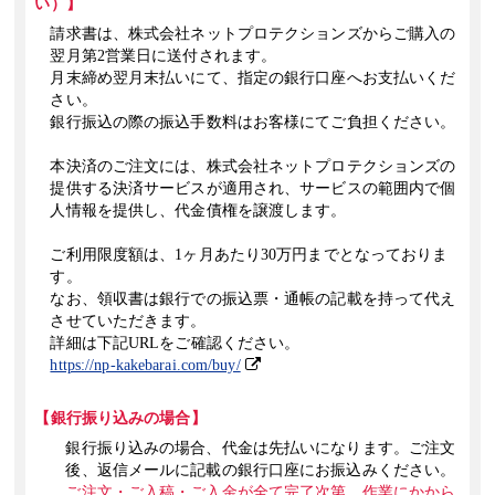
い）】
請求書は、株式会社ネットプロテクションズからご購入の
2021年8月17日
翌月第2営業日に送付されます。
「為書きポスター印刷」
を追加しました。
月末締め翌月末払いにて、指定の銀行口座へお支払いくだ
さい。
2021年6月18日
銀行振込の際の振込手数料はお客様にてご負担ください。
「クリアしおり印刷」
を追加しました。
本決済のご注文には、株式会社ネットプロテクションズの
提供する決済サービスが適用され、サービスの範囲内で個
2020年8月5日
人情報を提供し、代金債権を譲渡します。
大判ポスター印刷
の用紙に「
クラフト紙
」を追加しました。
ご利用限度額は、1ヶ月あたり30万円までとなっておりま
2020年5月25日
す。
「下敷き印刷」
を追加しました。
なお、領収書は銀行での振込票・通帳の記載を持って代え
させていただきます。
2020年5月15日
詳細は下記URLをご確認ください。
配送方法
「ネコポス」のお取り扱いを開始いたしました。
https://np-kakebarai.com/buy/
2020年4月13日
【銀行振り込みの場合】
「
名刺
」
と
「
超少部数名刺
」
の用紙に片面大礼紙と同様に雲模様がある「
銀行振り込みの場合、代金は先払いになります。ご注文
ました。
後、返信メールに記載の銀行口座にお振込みください。
※「片面大礼紙」は生産終了の為、販売終了となりました。
ご注文・ご入稿・ご入金が全て完了次第、作業にかから