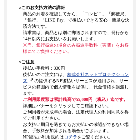
2017年5月11日
○このお支払方法の詳細
「RGBビビッドカラー冊子印刷」
を追加しました。
商品の到着を確認してから、「コンビニ」「郵便局」
「銀行」「LINE Pay」で後払いできる安心・簡単な決
2017年4月28日
済方法です。
「ブックカバー・帯印刷」
を追加しました。
請求書は、商品とは別に郵送されますので、発行から
14日以内にお支払いをお願いします。
※尚、銀行振込の場合のみ振込手数料（実費）をお客
様にてご負担ください。
○ご注意
後払い手数料：330円
後払いのご注文には、
株式会社ネットプロテクション
ズ
の提供するNP後払いサービスが適用され、サー
ビスの範囲内で個人情報を提供し、代金債権を譲渡し
ます。
ご利用限度額は累計残高で55,000円（税込）迄です。
詳細はバナーをクリックしてご確認下さい。
ご利用者が未成年の場合、法定代理人の利用同意を得
てご利用ください。
お支払い期日を過ぎてもお支払いの確認ができない場
合、手数料が加算される場合がございます。
NP後払い利用規約は
コチラ
をご覧ください。