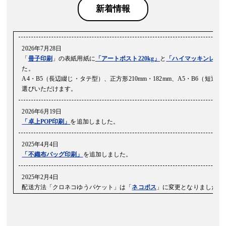
新着情報
2026年7月28日
「
冊子印刷
」の表紙用紙に
「アートポスト220kg」
と
「ハイマッキンレーマッ
た。
A4・B5（長辺綴じ・タテ型）、正方形210mm・182mm、A5・B6（短
選びいただけます。
2026年6月19日
「卓上POP印刷」
を追加しました。
2025年4月4日
「不織布バッグ印刷」
を追加しました。
2025年2月4日
配送方法「クロネコゆうパケット」は「
ネコポス
」に変更となりました。
2025年1月29日
名刺用紙に「OK ACカード 薄草」を追加しました。