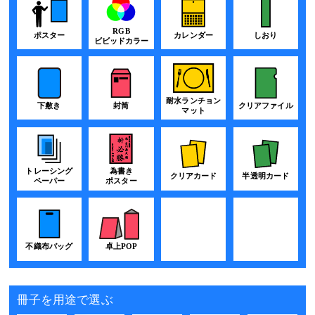
RGB
ポスター
カレンダー
しおり
ビビッドカラー
耐水ランチョン
下敷き
クリアファイル
封筒
マット
為書き
トレーシング
クリアカード
半透明カード
ポスター
ペーパー
不織布バッグ
卓上POP
冊子を用途で選ぶ