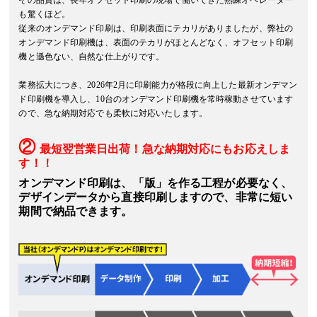
「
冊子印刷
」の表紙用紙と「
名刺印刷
」「
超少部数名刺
」の用紙に
「エスプ
も驚くほど。
を追加しました。
従来のオンデマンド印刷は、印刷表面にテカリがありましたが、弊社の
オンデマンド印刷機は、表面のテカリがほとんどなく、オフセット印刷
機と遜色ない、自然な仕上がりです。
2024年7月3日
「
ポストカード印刷
」「
名刺印刷
」「
超少部数名刺
」の用紙に
「ミランダ
業務拡大につき、2026年2月に印刷能力が格段に向上した最新オンデマン
た。
ド印刷機を導入し、10台のオンデマンド印刷機を常時稼動させています
ので、急な納期対応でも柔軟に対応いたします。
2024年6月26日
「クリアファイル印刷」
を追加しました。
②
最短翌営業日出荷！急な納期対応にもお応えしま
す！！
2024年3月26日
ショップカード用紙「クラーク70」は、生産終了の為に販売終了となりま
オンデマンド印刷は、「版」を作る工程が必要なく、
デザインデータから直接印刷しますので、非常に短い
2024年2月1日
期間で納品できます。
「
耐水ランチョンマット印刷
」を追加しました。
2024年1月11日
「
カレンダー印刷（中綴じ）
」のサイズに「正方形210mm仕上げ」と「正
た。
2023年11月29日