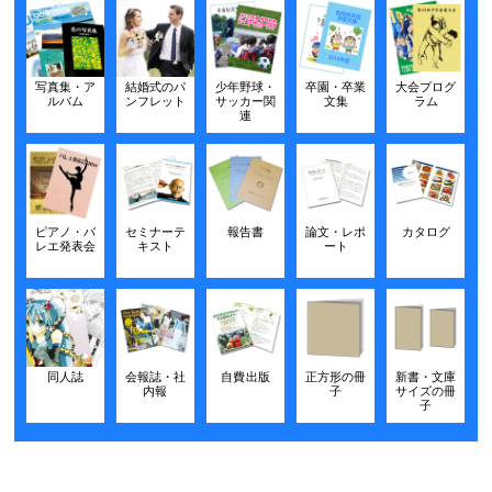
写真集・ア
結婚式のパ
少年野球・
卒園・卒業
大会プログ
ルバム
ンフレット
サッカー関
文集
ラム
連
ピアノ・バ
セミナーテ
報告書
論文・レポ
カタログ
レエ発表会
キスト
ート
同人誌
会報誌・社
自費出版
正方形の冊
新書・文庫
内報
子
サイズの冊
子