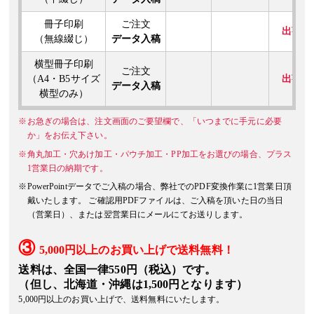
2023年8月24日
冊子印刷
ご注文
メーカー都合により「エスプリVエンボス（アラレ）」が廃番となり、販
出荷
（無線綴じ）
データ入稿
2023年8月1日
横型冊子印刷
ご注文
メーカー都合により「こざと白雪」が廃番となり、販売終了となりました
（A4・B5サイズ
出荷
データ入稿
横型のみ）
2023年7月14日
「レザック66 ミント」の販売を再開しました。
※お急ぎの場合は、注文画面のご要望欄で、「いつまでに手元に必要
か」をお伝え下さい。
2023年6月30日
※角丸加工・穴あけ加工・パウチ加工・PP加工をお選びの場合、プラス
「
チラシ・フライヤー印刷
」と「
縦型2つ折りリーフレット印刷
」の用紙
1営業日の納期です。
ました。
※PowerPointデータでご入稿の場合、弊社でのPDF変換作業に1営業日頂
メーカー都合により「レザック66 ミント」は一時販売停止中です。
戴いたします。 ご確認用PDFファイルは、ご入稿を頂いた日の当日
（営業日）、または翌営業日にメールにてお送りします。
2023年6月1日
【重要】送料改定に関する重要なお知らせ（2023/6/1より実施）
③
5,000円以上のお買い上げで送料無料！
送料は、全国一律550円（税込）です。
2023年5月17日
（但し、北海道・沖縄は1,500円となります）
「名刺用紙：バガスケント（160kg）」の販売を再開しました。
5,000円以上のお買い上げで、送料無料にいたします。